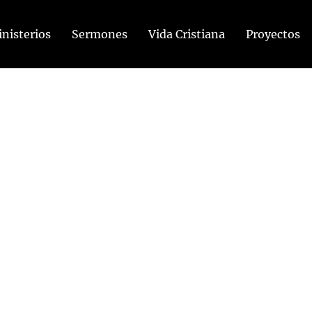
nisterios
Sermones
Vida Cristiana
Proyectos
ntaciones de Iglesias.