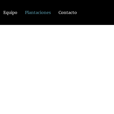
Equipo
Plantaciones
Contacto
BÚSQUEDA DE CONTENIDO
Buscar:
RECIENTES
Jonás: “Enviados”