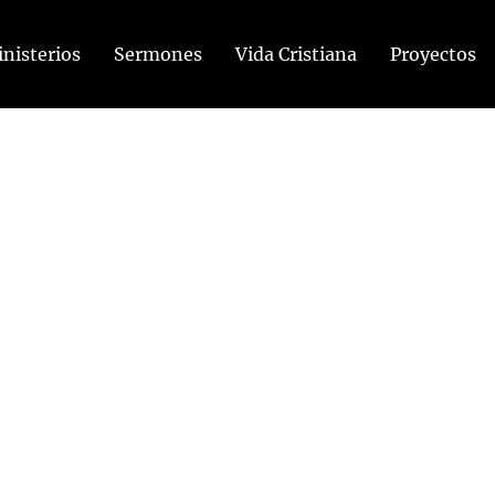
nisterios
Sermones
Vida Cristiana
Proyectos
res”
1-8 Una vida en aprietos. Una vida falsa. Una