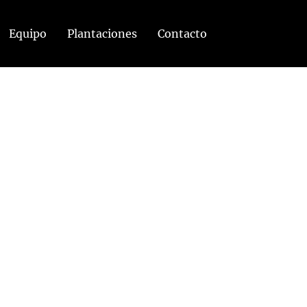
Equipo
Plantaciones
Contacto
BÚSQUEDA DE CONTENIDO
Buscar:
RECIENTES
Jonás: “Enviados”